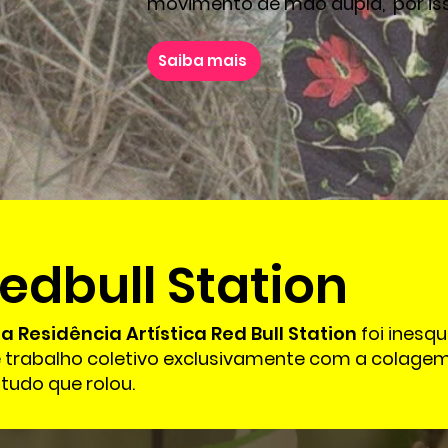
movimento de mão dupla, por isso,
Saiba mais
edbull Station
a Residência Artística Red Bull Station
foi inesqu
 trabalho coletivo exclusivamente com a colagem
 tudo que rolou.