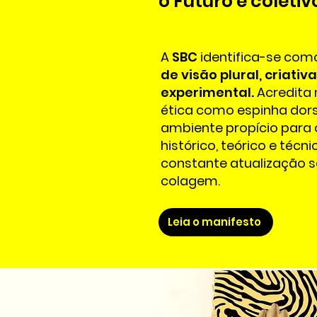
o Futuro é coletiv
A
SBC
identifica-se co
de visão plural, criativa
experimental.
Acredita 
ética como espinha dors
ambiente propício para
histórico, teórico e técn
constante atualização s
colagem.
Leia o manifesto