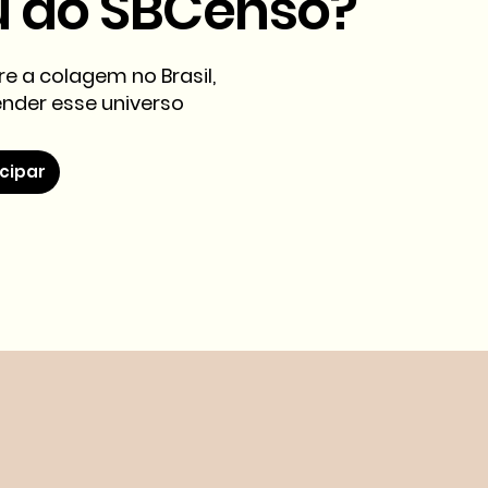
u do
SBC
enso?
e a colagem no Brasil,
nder esse universo
cipar