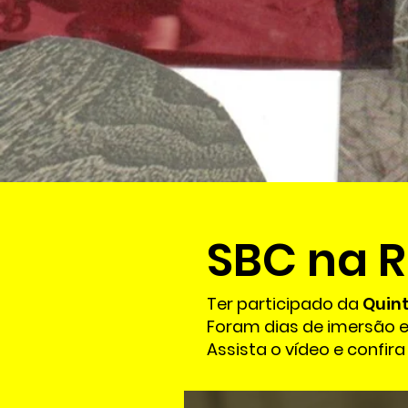
SBC na R
Ter participado da
Quint
Foram dias de imersão e
Assista o vídeo e confira