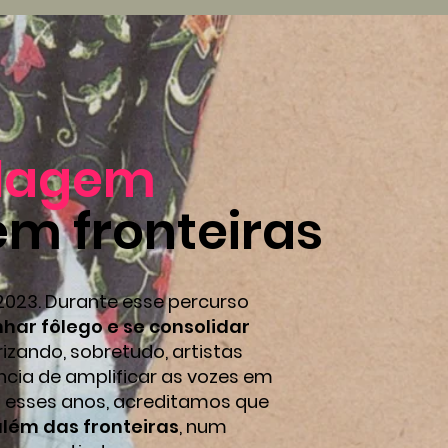
lagem
m fronteiras
023. Durante esse percurso
har fôlego e se consolidar
zando, sobretudo, artistas
ncia de amplificar as vozes em
os esses anos, acreditamos que
 além das fronteiras
, num