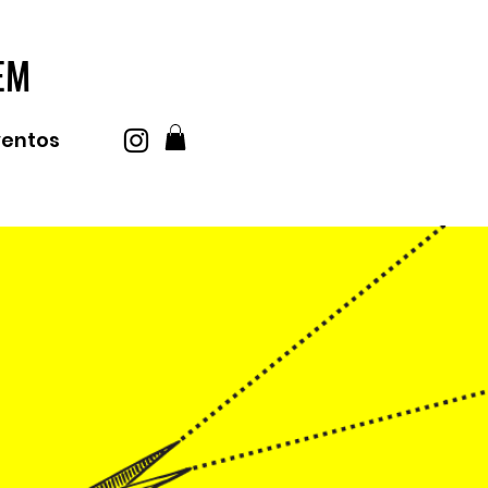
EM
ventos