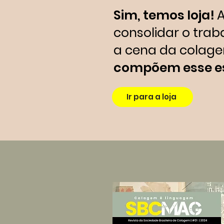
Sim, temos loja!
A
consolidar o tra
a cena da colagem
compõem esse e
Ir para a loja