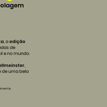
 colagem
ta
, a
edição
adas de
il e no mundo.
ellmeinster
,
e de uma bela
vamente,