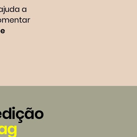
 ajuda a
fomentar
ue
edição
ag