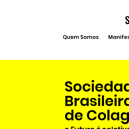
Quem Somos
Manife
Socieda
Brasileir
de Cola