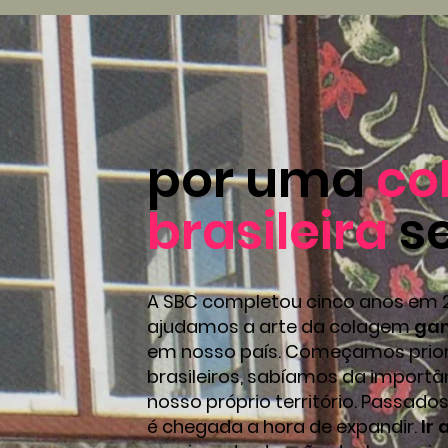
por uma
co
brasileira
se
A SBC completou cinco anos em 2
ajudamos a arte da colagem
gan
em nosso país. Começamos priori
brasileiros, sabíamos da importâ
nosso próprio território. Passad
é chegada a hora de expandir.
Ir