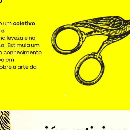
o
mo um
coletivo
 e
na leveza e na
al. Estimula um
 o conhecimento
ico em
obre a arte da