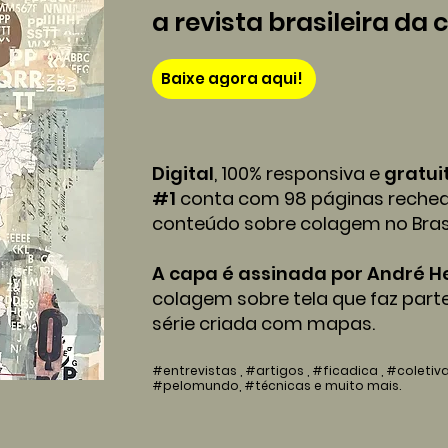
a revista brasileira da
Baixe agora aqui!
Digital
, 100% responsiva e
gratui
#1
conta com 98 páginas reche
conteúdo sobre colagem no Bras
A capa é assinada por André H
colagem sobre tela que faz part
série criada com mapas.
#entrevistas , #artigos , #ficadica , #coleti
#pelomundo, #técnicas e muito mais.