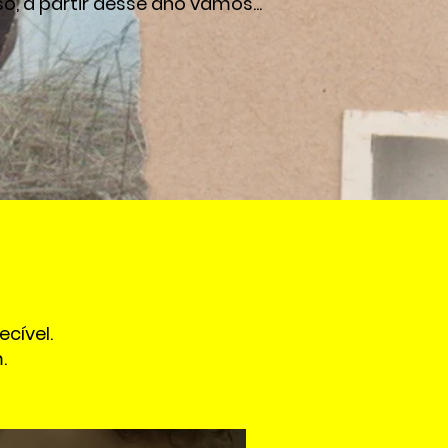
 a partir desse ano vamos...​
ecível.
.