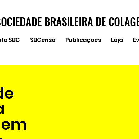
SOCIEDADE BRASILEIRA DE COLAG
sto SBC
SBCenso
Publicações
Loja
E
de
a
gem